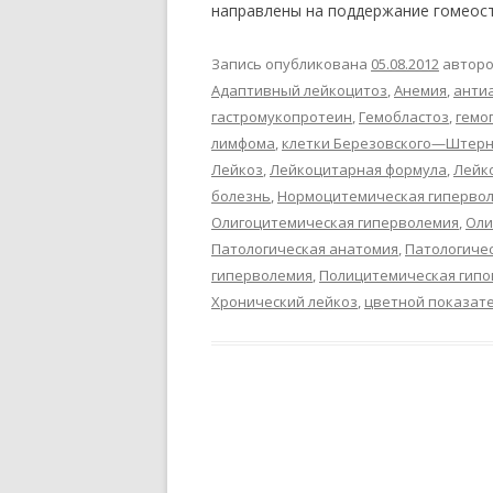
направлены на поддержание гомеос
Запись опубликована
05.08.2012
автор
Адаптивный лейкоцитоз
,
Анемия
,
анти
гастромукопротеин
,
Гемобластоз
,
гемо
лимфома
,
клетки Березовского—Штерн
Лейкоз
,
Лейкоцитарная формула
,
Лейк
болезнь
,
Нормоцитемическая гиперво
Олигоцитемическая гиперволемия
,
Оли
Патологическая анатомия
,
Патологиче
гиперволемия
,
Полицитемическая гип
Хронический лейкоз
,
цветной показат