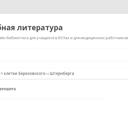
ная литература
йн-библиотека для учащихся в ВУЗах и для медицинских работников
Перейти
к
содержимому
>
клетки Березовского—Штернберга
ЕРНБЕРГА
и