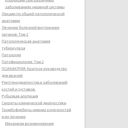
коррекции при различных
заболеваниях нервной системы
Лекции по общей патологической
анатомии
Лечение болезней внутренних
органов. Том 2
Патологическая анатомия
туберкулеза
Патология
Патофизиология. Том 2
ПСИХИАТРИЯ. Краткое руководство
для врачей
Рентгенодиагностика заболеваний
костей и суставов.
Рубцовая алопеция
Секреты клинической диагностики
Тромбофлебиты нижних конечностей
и их лечение
Механизм возникновения