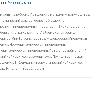
таза.
Читать далее
→
ом
admin
в рубрике
Патология
с метками
Агранулоцитоз
,
анемический фактор
,
болезнь Ходжкина
,
поэтин
,
гиперволемия
,
гиповолемия
,
Злокачественная
берга
,
клетки Ходжкина
,
Лейкемоидная реакция
,
оцитоз
,
Лимфогранулематоз
,
Малокровие
,
Миеломная
лемия
,
Нормоцитемическая гиповолемия
,
гоцитемическая гиповолемия
,
Патогенез лейкопений
,
ский лейкоцитоз
,
плазмоцитома
,
Полицитемическая
оволемия
,
Т. Ходжкин
,
Физиологический лейкоцитоз
,
ель
,
Этиология гемобластом
.