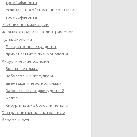
тромбофлебита
Условия, способствующие развитию
тромбофлебита
Учебник по психиатрии
Фармакотерапия в педиатрической
пульмонологии
Лекарственные средства,
применяемые в пульмонологии
Хирургические болезни
Брюшные грыжи
Заболевание желудка и
двенадцатипёрстной кишки
Заболевания поджелудочной
железы
Хирургические болезни печени
Экстрагенитальная патология и
беременность