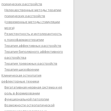
психических расстройств
Нелекарственные методы терапии
психических расстройств
(современные методы стимуляции
мозга)
Резистентность и интолерантность
к психофармакотерапии
Терапия аффективных расстройств
Терапия биполярного аффективного
расстройства
Терапия тревожных расстройств
Терапия шизофрении
Клиническая остеопатия
рефлекторные техники
Вегатативная нервная система и её
роль в формировании
функциональной патологии
Возможности остеопатической