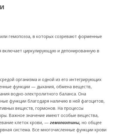
ВИ
 или гемопоэза, в которых созревают форменные
я включает циркулирующую и депонированную в
 средой организма и одной из его интегрирующих
енные функции — дыхания, обмена веществ,
жания водно-электролитного баланса. Она
ные функции благодаря наличию в ней фагоцитов,
ктивных веществ, гормонов. На процессы
оры. Важное значение имеют особые вещества,
евание клеток крови, —
гемопоэтины
,
но общее
рвная система. Все многочисленные функции крови