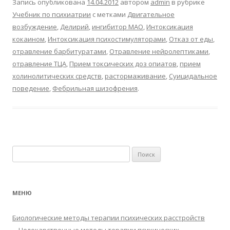
Запись опубликована
14.04.2012
автором
admin
в рубрике
Учебник по психиатрии
с метками
Двигательное
возбуждение
,
Делирий
,
ингибитор МАО
,
Интоксикация
кокаином
,
Интоксикация психостимуляторами
,
Отказ от еды
,
отравление барбитуратами
,
Отравление нейролептиками
,
отравление ТЦА
,
Прием токсических доз опиатов
,
прием
холинолитических средств
,
растормаживание
,
Суицидальное
поведение
,
Фебрильная шизофрения
.
Найти:
МЕНЮ
Биологические методы терапии психических расстройств