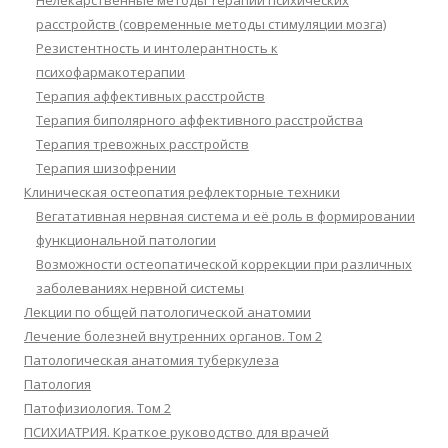
Нелекарственные методы терапии психических
расстройств (современные методы стимуляции мозга)
Резистентность и интолерантность к
психофармакотерапии
Терапия аффективных расстройств
Терапия биполярного аффективного расстройства
Терапия тревожных расстройств
Терапия шизофрении
Клиническая остеопатия рефлекторные техники
Вегатативная нервная система и её роль в формировании
функциональной патологии
Возможности остеопатической коррекции при различных
заболеваниях нервной системы
Лекции по общей патологической анатомии
Лечение болезней внутренних органов. Том 2
Патологическая анатомия туберкулеза
Патология
Патофизиология. Том 2
ПСИХИАТРИЯ. Краткое руководство для врачей