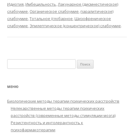
Идиотия
,
Имбецильность
,
Лакунарное (дисмнестическое)
слабоумие
,
Органическое слабоумие
,
паралитическое)
слабоумие
,
Тотальное (глобарное
,
Шизофреническое
слабоумие
,
Эпилептическое (концентрическое) слабоумие
.
Найти:
МЕНЮ
Биологические методы терапии психических расстройств
Нелекарственные методы терапии психических
расстройств (современные методы стимуляции мозга)
Резистентность и интолерантность к
психофармакотерапии