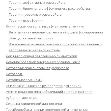
Терапия аффективных расстройств
Терапия биполярного аффективного расстройства
Терапия тревожных расстройств
Терапия шизофрении
Клиническая остеопатия рефлекторные техники
Вегатативная нервная система и её роль в формировании
функциональной патологии
Возможности остеопатической коррекции при различных
заболеваниях нервной системы
Лекции по общей патологической анатомии
Лечение болезней внутренних органов. Том 2
Патологическая анатомия туберкулеза
Патология
Патофизиология. Том 2
ПСИХИАТРИЯ. Краткое руководство для врачей
Рентгенодиагностика заболеваний костей и суставов.
Рубцовая алопеция
Секреты клинической диагностики
Тромбофлебиты нижних конечностей и их лечение