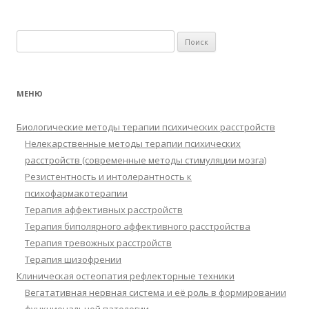
Найти:
МЕНЮ
Биологические методы терапии психических расстройств
Нелекарственные методы терапии психических
расстройств (современные методы стимуляции мозга)
Резистентность и интолерантность к
психофармакотерапии
Терапия аффективных расстройств
Терапия биполярного аффективного расстройства
Терапия тревожных расстройств
Терапия шизофрении
Клиническая остеопатия рефлекторные техники
Вегатативная нервная система и её роль в формировании