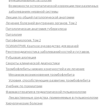
функциональной патологии
Возможности остеопатической коррекции при различных
заболеваниях нервной системы
Лекции по общей патологической анатомии
Лечение болезней внутренних органов. Том 2
Патологическая анатомия туберкулеза
Патология
Патофизиология. Том 2
ПСИХИАТРИЯ. Краткое руководство для врачей
Рентгенодиагностика заболеваний костей и суставов.
Рубцовая алопеция
Секреты клинической диагностики
Тромбофлебиты нижних конечностей и их лечение
Механизм возникновения тромбофлебита
Условия, способствующие развитию тромбофлебита
Учебник по психиатрии
Фармакотерапия в педиатрической пульмонологии
Лекарственные средства, применяемые в пульмонологии
Хирургические болезни