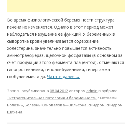
Во время физиологической беременности структура
печени не изменяется. Однако в этот период может
наблюдаться нарушение ее функций. У беременных в
сыворотке крови увеличивается содержание
холестерина, значительно повышается активность
аминотрансфераз, щелочной фосфатазы (в основном за
счет продукции этого фермента плацентой), отмечаются
гипопротеинемия, гипоальбуминемия, гипергамма-
глобулинемия и др.
Читать далее
→
Запись опубликована
08.04.2012
автором
admin
в рубрике
Экстрагенитальная патология и беременность
с метками
Болезнь
,
Болезнь Коновалова—Вильсона
,
синдром
,
синдром
Шихена
.