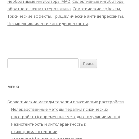
необратимые ингибиторы МАО
,
Селективные ингибиторы
обратного захвата серотонина
,
Соматические эффекты
,
Токсические эффекты
,
Трициклические антидепрессанты
,
Четырехциклические антидепрессанты
.
Найти:
МЕНЮ
Биологические методы терапии психических расстройств
Нелекарственные методы терапии психических
расстройств (современные методы стимуляции мозга)
Резистентность и интолерантность к
психофармакотерапии