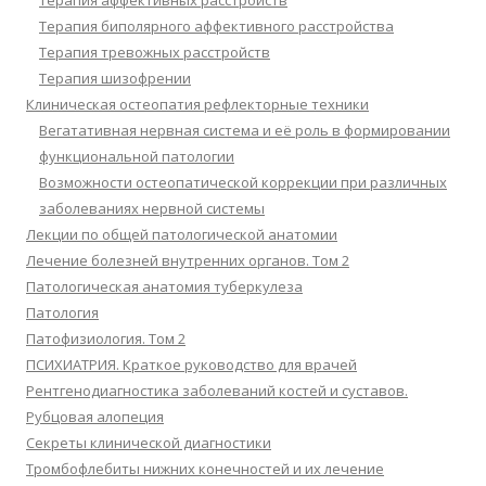
Терапия аффективных расстройств
Терапия биполярного аффективного расстройства
Терапия тревожных расстройств
Терапия шизофрении
Клиническая остеопатия рефлекторные техники
Вегатативная нервная система и её роль в формировании
функциональной патологии
Возможности остеопатической коррекции при различных
заболеваниях нервной системы
Лекции по общей патологической анатомии
Лечение болезней внутренних органов. Том 2
Патологическая анатомия туберкулеза
Патология
Патофизиология. Том 2
ПСИХИАТРИЯ. Краткое руководство для врачей
Рентгенодиагностика заболеваний костей и суставов.
Рубцовая алопеция
Секреты клинической диагностики
Тромбофлебиты нижних конечностей и их лечение