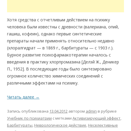
Хотя средства с отчетливым действием на психику
человека были известны с древности (валериана, опий,
гашиш, кофеин), однако первые синтетические
препараты начали применять относительно недавно
(хлоралгидрат — в 1869 г., барбитураты — с 1903 г.).
Бурное развитие психофармакотерапии началось с
введения в практику хлорпромазина [Делэй Ж., Деникер
П., 1952]. В последующие годы было синтезировано
огромное количество химических соединений с
различными эффектами на психику.
Читать далее
→
Запись опубликована
13.04.2012
автором
admin
в рубрике
Учебник по психиатрии
с метками
Активизирующий эффект
,
Барбитураты
,
Неврологическое действие
,
Неселективные