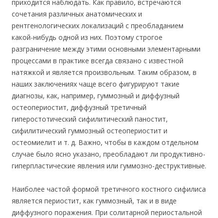
приходится наблюдать. Как правило, встречаются
сочетания различных анатомических и
рентгенологических локализаций с преобладанием
какой-нибудь одной из них. Поэтому строгое
разграничение между этими основными элементарными
процессами в практике всегда связано с известной
натяжкой и является произвольным. Таким образом, в
наших заключениях чаще всего фигурируют такие
диагнозы, как, например, гуммозный и диффузный
остеопериостит, диффузный третичный
гиперостотический сифилитический паностит,
сифилитический гуммозный остеопериостит и
остеомиелит и т. д. Важно, чтобы в каждом отдельном
случае было ясно указано, преобладают ли продуктивно-
гиперпластические явления или гуммозно-деструктивные.
Наиболее частой формой третичного костного сифилиса
является периостит, как гуммозный, так и в виде
диффузного поражения. При солитарной периостальной