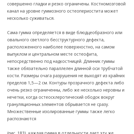
совершенно гладки и резко ограничены. Костномозговой
канал на уровне гуммозного остеопериостита может
несколько суживаться.
Сама гумма определяется в виде блюдцеобразного или
овального светлого бесструктурного дефекта,
расположенного наиболее поверхностно, на самом
выпуклом и центральном месте остеофита,
непосредственно под надкостницей. Длинник гуммы
также обязательно параллелен длинной оси трубчатой
кости. Размеры очага разрушения не выходят из крайних
пределов 1,5—2 см. Контуры прозрачного дефекта либо
очень резко ограниченны, либо же несколько неровны и
нечетки, когда остеосклеротический ободок вокруг
грануляционных элементов обрывается не сразу.
Множественные изолированные гуммы также легко
распознаются
(рис. 183), каждая гумма в отдельности дает эту же