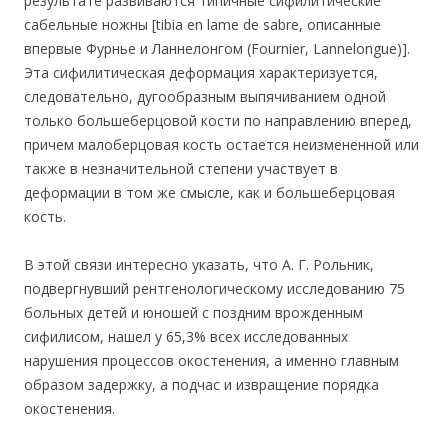
результате развиваются типичные сифилитические
сабельные ножны [tibia en lame de sabre, описанные
впервые Фурнье и Ланнелонгом (Fournier, Lannelongue)].
Эта сифилитическая деформация характеризуется,
следовательно, дугообразным выпячиванием одной
только большеберцовой кости по направлению вперед,
причем малоберцовая кость остается неизмененной или
также в незначительной степени участвует в
деформации в том же смысле, как и большеберцовая
кость.
В этой связи интересно указать, что А. Г. Рольник,
подвергнувший рентгенологическому исследованию 75
больных детей и юношей с поздним врожденным
сифилисом, нашел у 65,3% всех исследованных
нарушения процессов окостенения, а именно главным
образом задержку, а подчас и извращение порядка
окостенения.