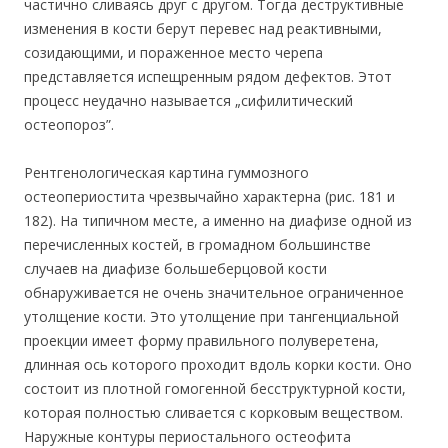
частично сливаясь друг с другом. Тогда деструктивные
изменения в кости берут перевес над реактивными,
созидающими, и пораженное место черепа
представляется испещренным рядом дефектов. Этот
процесс неудачно называется „сифилитический
остеопороз”.
Рентгенологическая картина гуммозного
остеопериостита чрезвычайно характерна (рис. 181 и
182). На типичном месте, а именно на диафизе одной из
перечисленных костей, в громадном большинстве
случаев на диафизе большеберцовой кости
обнаруживается не очень значительное ограниченное
утолщение кости. Это утолщение при тангенциальной
проекции имеет форму правильного полуверетена,
длинная ось которого проходит вдоль корки кости. Оно
состоит из плотной гомогенной бесструктурной кости,
которая полностью сливается с корковым веществом.
Наружные контуры периостального остеофита