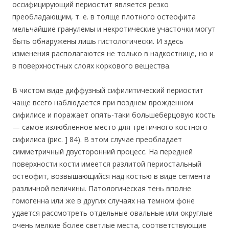
оссифицирующий периостит является резко
преобладающим, т. е. в толще плотного остеофита
мельчайшие гранулемы и некротические участочки могут
быть обнаружены лишь гистологически. И здесь
изменения располагаются не только в надкостнице, но и
в поверхностных слоях коркового вещества.
В чистом виде диффузный сифилитический периостит
чаще всего наблюдается при позднем врожденном
сифилисе и поражает опять-таки большеберцовую кость
— самое излюбленное место для третичного костного
сифилиса (рис. ] 84). В этом случае преобладает
симметричный двусторонний процесс. На передней
поверхности кости имеется разлитой периостальный
остеофит, возвышающийся над костью в виде сегмента
различной величины. Патологическая тень вполне
гомогенна или же в других случаях на темном фоне
удается рассмотреть отдельные овальные или округлые
очень мелкие более светлые места, соответствующие