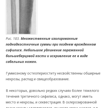
Рис. 183.
Множественные изолированные
поднадкостничные гуммы при позднем врожденном
сифилисе. Небольшое удлинение пораженной
большеберцовой кости и искривление ее в виде
сабельных ножен.
Гуммозному остеопериоститу несвойственны обширные
некрозы, распад и свищеобразование.
В некоторых, довольно редких случаях более тяжелого
течения третичного сифилиса, однако, могут иметь
место и некрозы, и секвестрация. В склерозированной
ткани сосуды сдавливаются, их число уменьшается, и в