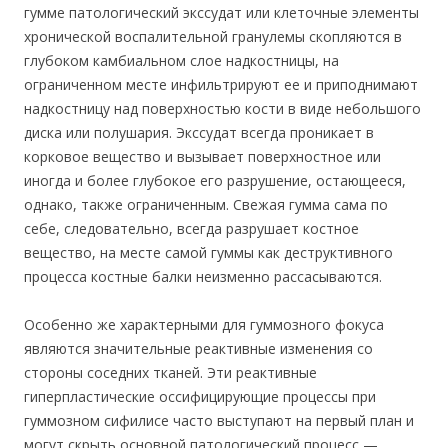
гумме патологический экссудат или клеточные элементы
хронической воспалительной гранулемы скопляются в
глубоком камбиальном слое надкостницы, на
ограниченном месте инфильтрируют ее и приподнимают
надкостницу над поверхностью кости в виде небольшого
диска или полушария. Экссудат всегда проникает в
корковое вещество и вызывает поверхностное или
иногда и более глубокое его разрушение, остающееся,
однако, также ограниченным. Свежая гумма сама по
себе, следовательно, всегда разрушает костное
вещество, на месте самой гуммы как деструктивного
процесса костные балки неизменно рассасываются.
Особенно же характерными для гуммозного фокуса
являются значительные реактивные изменения со
стороны соседних тканей. Эти реактивные
гиперпластические оссифицирующие процессы при
гуммозном сифилисе часто выступают на первый план и
могут скрыть основной патологический процесс —