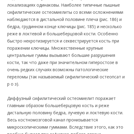
локализациях одинаковы. Наиболее типичные пышные
сифилитические остеомиелиты со всеми осложнениями
наблюдаются в дистальной половине плеча (рис. 186) и
бедра, грудинном конце ключицы (рис. 185) и несколько
реже в локтевой и большеберцовой кости. Особенно
быстро некротизируется и секвестрируется кость при
поражении ключицы. Множественные крупные
центральные гуммы вызывают большие разрушения
кости, так что даже при значительном гиперостозе в
очень редких случаях возможны патологические
переломы (так называемый сифилитический остеопсат и
р о з).
Диффузный сифилитический остеомиелит поражает
главным образом большеберцовую кость и реже
дистальную половину бедра, лучевую и локтевую кости.
Весь костномозговой канал пронизывается
микроскопическими гуммами. Вследствие этого, как это