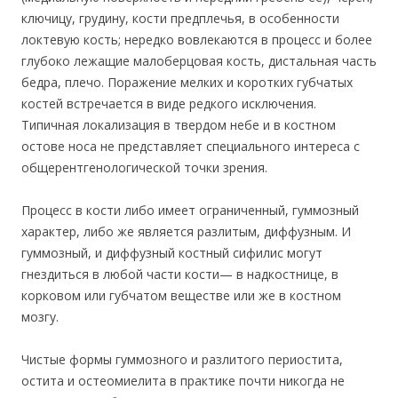
ключицу, грудину, кости предплечья, в особенности
локтевую кость; нередко вовлекаются в процесс и более
глубоко лежащие малоберцовая кость, дистальная часть
бедра, плечо. Поражение мелких и коротких губчатых
костей встречается в виде редкого исключения.
Типичная локализация в твердом небе и в костном
остове носа не представляет специального интереса с
общерентгенологической точки зрения.
Процесс в кости либо имеет ограниченный, гуммозный
характер, либо же является разлитым, диффузным. И
гуммозный, и диффузный костный сифилис могут
гнездиться в любой части кости— в надкостнице, в
корковом или губчатом веществе или же в костном
мозгу.
Чистые формы гуммозного и разлитого периостита,
остита и остеомиелита в практике почти никогда не