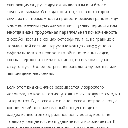
сливающимся друг с другом милиарным или более
крупным гуммам. Отсюда понятно, что в некоторых
случаях нет возможности провести резкую грань между
множественным гуммозным и диффузным периоститом.
Иногда видна продольная параллельная исчерченность,
в особенности на концах остеофита, т. е. на границе с
нормальной костью. Наружные контуры диффузного
сифилитического периостита обычно очень гладки,
слегка шероховаты или волнисты; во всяком случае
отсутствуют более острые неправильно бугристые или
шиповидные наслоения.
Если этот вид сифилиса развивается у взрослого
человека, то кость только утолщается, получается один
гиперостоз. В детском же и юношеском возрасте, когда
хронический воспалительный процесс ведет к
раздражению и энхондральной зоны роста, кость не
только утолщается, но и удлиняется и искривляется. В