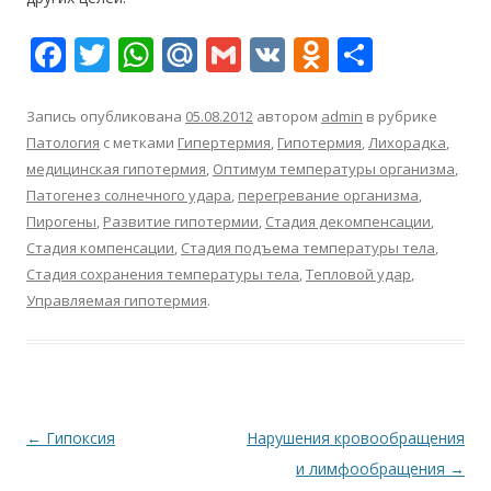
F
T
W
M
G
V
O
О
ac
w
h
ai
m
K
d
т
e
itt
at
l.
ai
n
п
Запись опубликована
05.08.2012
автором
admin
в рубрике
Патология
с метками
Гипертермия
,
Гипотермия
,
Лихорадка
,
b
er
s
R
l
o
р
медицинская гипотермия
,
Оптимум температуры организма
,
o
A
u
kl
а
Патогенез солнечного удара
,
перегревание организма
,
o
p
as
в
Пирогены
,
Развитие гипотермии
,
Стадия декомпенсации
,
Стадия компенсации
,
Стадия подъема температуры тела
,
k
p
s
и
Стадия сохранения температуры тела
,
Тепловой удар
,
ni
т
Управляемая гипотермия
.
ki
ь
Навигация
←
Гипоксия
Нарушения кровообращения
по
и лимфообращения
→