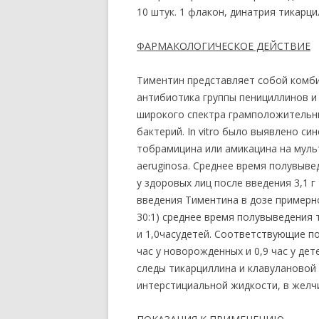
10 штук. 1 флакон, динатрия тикарц
ФАРМАКОЛОГИЧЕСКОЕ ДЕЙСТВИЕ
Тиментин представляет собой комб
антибиотика группы пенициллинов и
широкого спектра грамположительн
бактерий. In vitro было выявлено си
тобрамицина или амикацина на мул
aeruginosa. Среднее время полувыве
у здоровых лиц после введения 3,1 г
введения Тиментина в дозе примерно
30:1) среднее время полувыведения 
и 1,0часудетей. Соответствующие п
час у новорожденных и 0,9 час у де
следы тикарциллина и клавулановой
интерстициальной жидкости, в желч