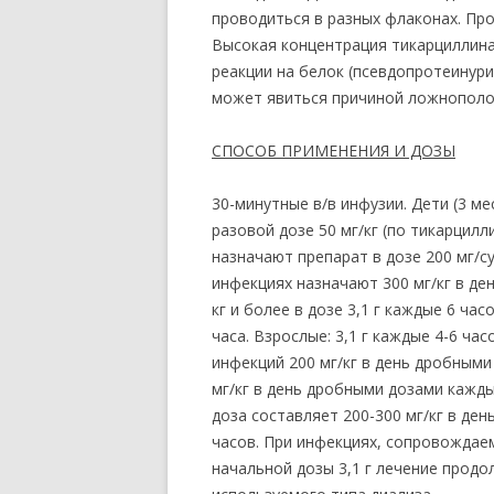
проводиться в разных флаконах. Пр
Высокая концентрация тикарциллин
реакции на белок (псевдопротеинури
может явиться причиной ложнополож
СПОСОБ ПРИМЕНЕНИЯ И ДОЗЫ
30-минутные в/в инфузии. Дети (3 ме
разовой дозе 50 мг/кг (по тикарцилл
назначают препарат в дозе 200 мг/с
инфекциях назначают 300 мг/кг в де
кг и более в дозе 3,1 г каждые 6 ча
часа. Взрослые: 3,1 г каждые 4-6 ча
инфекций 200 мг/кг в день дробными
мг/кг в день дробными дозами кажды
доза составляет 200-300 мг/кг в де
часов. При инфекциях, сопровождае
начальной дозы 3,1 г лечение продо