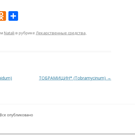
O
О
d
т
n
п
ом
Natali
в рубрике
Лекарственные средства,
o
р
kl
а
as
в
s
и
idum)
ТОБРАМИЦИН* (Tobramycinum)
→
ni
т
ki
ь
 Все опубликовано