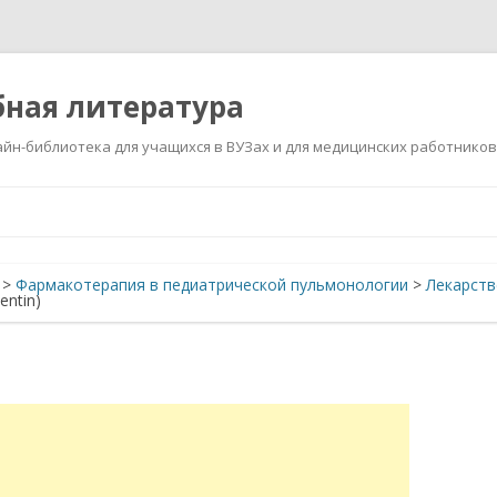
ная литература
йн-библиотека для учащихся в ВУЗах и для медицинских работников
Перейти
к
содержимому
>
Фармакотерапия в педиатрической пульмонологии
>
Лекарств
ntin)