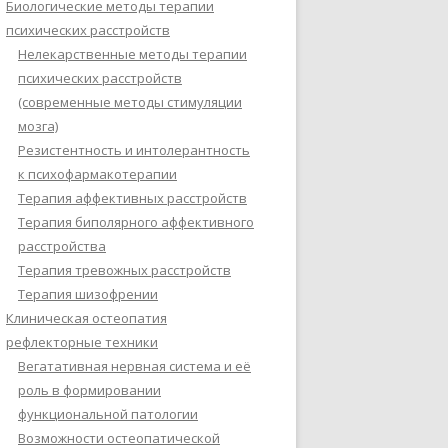
Биологические методы терапии
психических расстройств
Нелекарственные методы терапии
психических расстройств
(современные методы стимуляции
мозга)
Резистентность и интолерантность
к психофармакотерапии
Терапия аффективных расстройств
Терапия биполярного аффективного
расстройства
Терапия тревожных расстройств
Терапия шизофрении
Клиническая остеопатия
рефлекторные техники
Вегатативная нервная система и её
роль в формировании
функциональной патологии
Возможности остеопатической