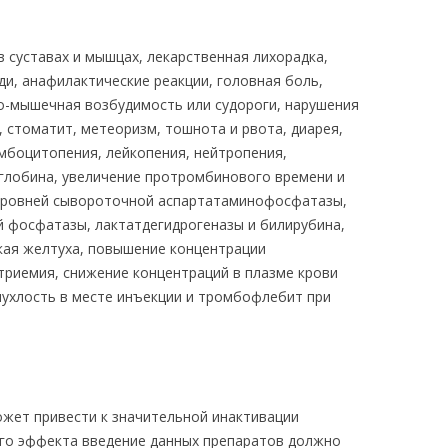
в суставах и мышцах, лекарственная лихорадка,
и, анафилактические реакции, головная боль,
о-мышечная возбудимость или судороги, нарушения
 стоматит, метеоризм, тошнота и рвота, диарея,
омбоцитопения, лейкопения, нейтропения,
глобина, увеличение протромбинового времени и
уровней сывороточной аспартатаминофосфатазы,
 фосфатазы, лактатдегидрогеназы и билирубина,
кая желтуха, повышение концентрации
триемия, снижение концентраций в плазме крови
пухлость в месте инъекции и тромбофлебит при
жет привести к значительной инактивации
го эффекта введение данных препаратов должно