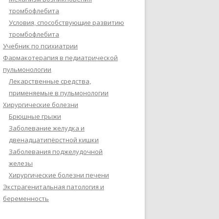
тромбофлебита
Условия, способствующие развитию
тромбофлебита
Учебник по психиатрии
Фармакотерапия в педиатрической
пульмонологии
Лекарственные средства,
применяемые в пульмонологии
Хирургические болезни
Брюшные грыжи
Заболевание желудка и
двенадцатипёрстной кишки
Заболевания поджелудочной
железы
Хирургические болезни печени
Экстрагенитальная патология и
беременность