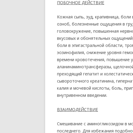
ПОБОЧНОЕ ДЕЙСТВИЕ
Кожная сыпь, зуд, крапивница, боли 
озноб, болезненные ощущения в груд
головокружение, повышенная нервн
вкусовых и обонятельных ощущений,
боли в эпигастральной области, тр
эозинофилия, снижение уровня гемо
времени кровотечения, повышение 
аланинаминотрансферазы, щелочной
преходящий гепатит и холестатичес
сывороточного креатинина, гиперна
калия и мочевой кислоты, боль, при
внутривенном введении.
ВЗАИМОДЕЙСТВИЕ
Смешивание с аминогликозидом в мо
последнего. Для избежания подобно