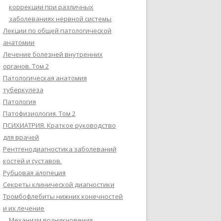
коррекции при различных
заболеваниях нервной системы
Лекции по общей патологической
анатомии
Лечение болезней внутренних
органов. Том 2
Патологическая анатомия
туберкулеза
Патология
Патофизиология. Том 2
ПСИХИАТРИЯ. Краткое руководство
для врачей
Рентгенодиагностика заболеваний
костей и суставов.
Рубцовая алопеция
Секреты клинической диагностики
Тромбофлебиты нижних конечностей
и их лечение
Механизм возникновения