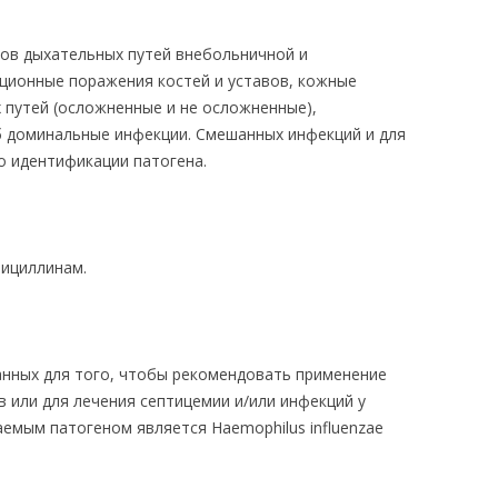
ов дыхательных путей внебольничной и
ционные поражения костей и уставов, кожные
путей (осложненные и не осложненные),
б доминальные инфекции. Смешанных инфекций и для
о идентификации патогена.
нициллинам.
нных для того, чтобы рекомендовать применение
 или для лечения септицемии и/или инфекций у
ваемым патогеном является Haemophilus influenzae