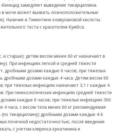
о-бенецид замедляет выведение тикарциллина.
а в моче может вызвать ложноположительные
я). Наличие в Тиментине клавулановой кислоты
ительного теста с красителем Кумбса.
с. и старше): детям весом менее 60 кг назначают в
ину). При инфекциях легкой и средней тяжести
ут. дробными дозами каждые 6 часов, при тяжелых
нь дробными дозами каждые 4 часа. Детям весом 60
сов; при тяжелых инфекциях назначают 3,1 г каждые 4
сов. При гинекологических инфекциях средней тяжести
 дозами каждые 6 часов, при тяжелых инфекциях 300
е 4 часа, с весом тела менее 60 кг рекомендуемая
нь (по тикарциллину) дробными дозами каждые 4-6
мых почечной недостаточностью, после введения
лжать с учетом клиренса креатинина и