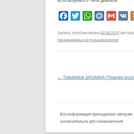
используемого типа диализа.
F
T
W
M
G
V
ac
w
h
ai
m
K
e
itt
at
l.
ai
Запись опубликована
02.06.2015
автор
применяемые в пульмонологии
.
b
er
s
R
l
o
A
u
o
p
k
p
Навигация
←
ТИАМИНА БРОМИД (Thiamini brom
по
записям
Вся информация принадлежит авторам.
исключительно для ознакомления