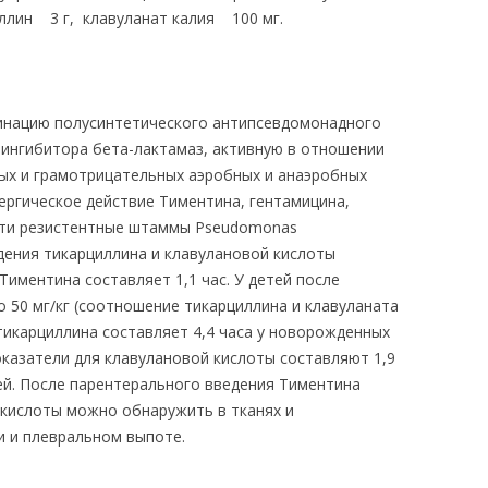
иллин 3 г, клавуланат калия 100 мг.
инацию полусинтетического антипсевдомонадного
 ингибитора бета-лактамаз, активную в отношении
ых и грамотрицательных аэробных и анаэробных
нергическое действие Тиментина, гентамицина,
ьти резистентные штаммы Pseudomonas
дения тикарциллина и клавулановой кислоты
 Тиментина составляет 1,1 час. У детей после
 50 мг/кг (соотношение тикарциллина и клавуланата
тикарциллина составляет 4,4 часа у новорожденных
оказатели для клавулановой кислоты составляют 1,9
тей. После парентерального введения Тиментина
 кислоты можно обнаружить в тканях и
и и плевральном выпоте.