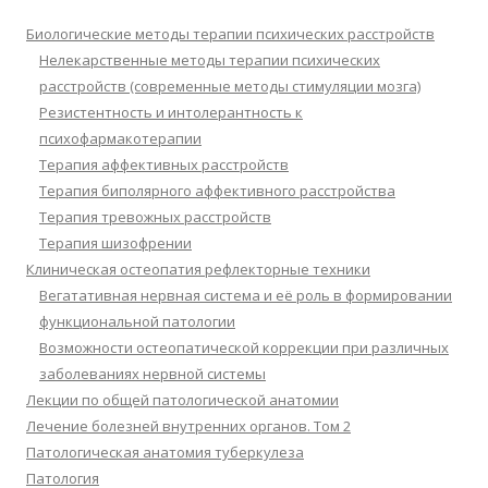
Биологические методы терапии психических расстройств
Нелекарственные методы терапии психических
расстройств (современные методы стимуляции мозга)
Резистентность и интолерантность к
психофармакотерапии
Терапия аффективных расстройств
Терапия биполярного аффективного расстройства
Терапия тревожных расстройств
Терапия шизофрении
Клиническая остеопатия рефлекторные техники
Вегатативная нервная система и её роль в формировании
функциональной патологии
Возможности остеопатической коррекции при различных
заболеваниях нервной системы
Лекции по общей патологической анатомии
Лечение болезней внутренних органов. Том 2
Патологическая анатомия туберкулеза
Патология