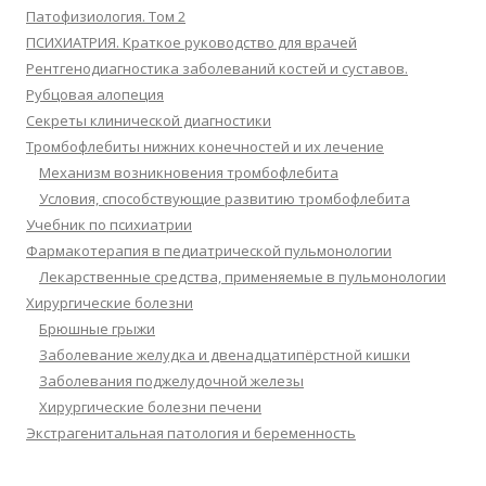
Патофизиология. Том 2
ПСИХИАТРИЯ. Краткое руководство для врачей
Рентгенодиагностика заболеваний костей и суставов.
Рубцовая алопеция
Секреты клинической диагностики
Тромбофлебиты нижних конечностей и их лечение
Механизм возникновения тромбофлебита
Условия, способствующие развитию тромбофлебита
Учебник по психиатрии
Фармакотерапия в педиатрической пульмонологии
Лекарственные средства, применяемые в пульмонологии
Хирургические болезни
Брюшные грыжи
Заболевание желудка и двенадцатипёрстной кишки
Заболевания поджелудочной железы
Хирургические болезни печени
Экстрагенитальная патология и беременность