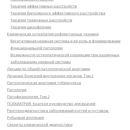
Терапия аффективных расстройств
Терапия биполярного аффективного расстройства
Терапия тревожных расстройств
Терапия шизофрении
Клиническая остеопатия рефлекторные техники
Вегатативная нервная система и её роль в формировании
функциональной патологии
Возможности остеопатической коррекции при различных
заболеваниях нервной системы
Лекции по общей патологической анатомии
Лечение болезней внутренних органов. Том 2
Патологическая анатомия туберкулеза
Патология
Патофизиология. Том 2
ПСИХИАТРИЯ. Краткое руководство для врачей
Рентгенодиагностика заболеваний костей и суставов.
Рубцовая алопеция
Секреты клинической диагностики