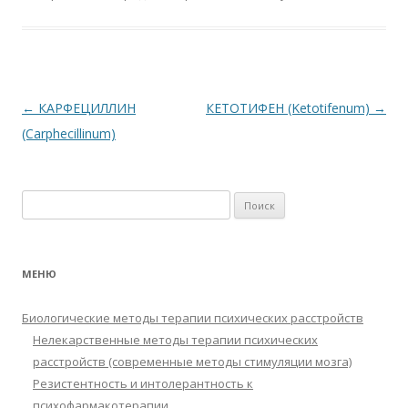
b
er
s
R
l
o
р
o
A
u
kl
а
o
p
as
в
k
p
s
и
Навигация
←
КАРФЕЦИЛЛИН
КЕТОТИФЕН (Ketotifenum)
→
ni
т
по
(Carphecillinum)
ki
ь
записям
Найти:
МЕНЮ
Биологические методы терапии психических расстройств
Нелекарственные методы терапии психических
расстройств (современные методы стимуляции мозга)
Резистентность и интолерантность к
психофармакотерапии