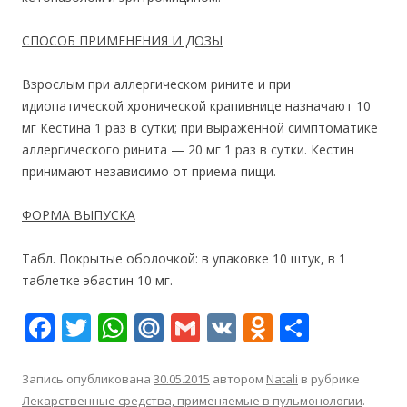
СПОСОБ ПРИМЕНЕНИЯ И ДОЗЫ
Взрослым при аллергическом рините и при
идиопатической хронической крапивнице назначают 10
мг Кестина 1 раз в сутки; при выраженной симптоматике
аллергического ринита — 20 мг 1 раз в сутки. Кестин
принимают независимо от приема пищи.
ФОРМА ВЫПУСКА
Табл. Покрытые оболочкой: в упаковке 10 штук, в 1
таблетке эбастин 10 мг.
F
T
W
M
G
V
O
О
ac
w
h
ai
m
K
d
т
e
itt
at
l.
ai
n
п
Запись опубликована
30.05.2015
автором
Natali
в рубрике
Лекарственные средства, применяемые в пульмонологии
.