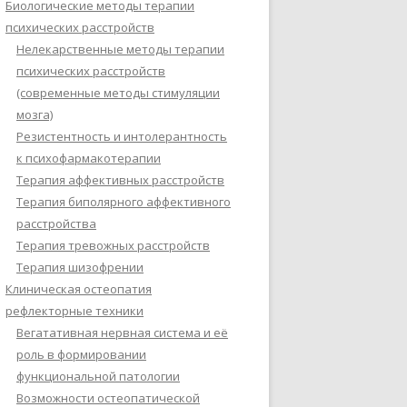
Биологические методы терапии
психических расстройств
Нелекарственные методы терапии
психических расстройств
(современные методы стимуляции
мозга)
Резистентность и интолерантность
к психофармакотерапии
Терапия аффективных расстройств
Терапия биполярного аффективного
расстройства
Терапия тревожных расстройств
Терапия шизофрении
Клиническая остеопатия
рефлекторные техники
Вегатативная нервная система и её
роль в формировании
функциональной патологии
Возможности остеопатической