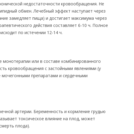
ронической недостаточности кровообращения. Не
липидный обмен. Лечебный эффект наступает через
ание замедляет пища) и достигает максимума через
апевтического действия составляет 6-10 ч. Полное
сходит по истечении 12-14 ч.
ве монотерапии или в составе комбинированного
ость кровообращения с застойными явлениями (у
е мочегонными препаратами и сердечными
чечной артерии. Беременность и кормление грудью
казывает токсическое влияние на плод, может
смерть плода).