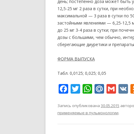
день; постепенно доза может быть у
12,5-25 мг 2 раза в сутки, при необ
максимальной — 3 раза в сутки по 5
застойными явлениями — 6,25-12,5 м
до 25 мг 3-4 раза в сутки; при поч
дозы с большими, чем обычно, инте
сберегающие диуретики и препараты 
ФОРМА ВЫПУСКА
Табл. 0,0125; 0,025; 0,05
F
T
W
M
G
V
ac
w
h
ai
m
K
e
itt
at
l.
ai
Запись опубликована
30.05.2015
автор
применяемые в пульмонологии
.
b
er
s
R
l
o
A
u