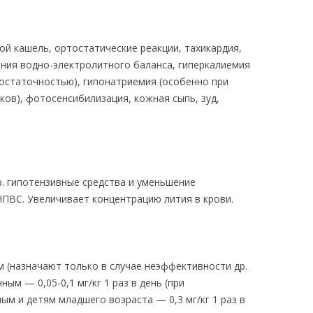
хой кашель, ортостатические реакции, тахикардия,
ения водно-электролитного баланса, гиперкалиемия
достаточностью), гипонатриемия (особенно при
ов), фотосенсибилизация, кожная сыпь, зуд,
. гипотензивные средства и уменьшение
ПВС. Увеличивает концентрацию лития в крови.
ям (назначают только в случае неэффективности др.
ым — 0,05-0,1 мг/кг 1 раз в день (при
ным и детям младшего возраста — 0,3 мг/кг 1 раз в