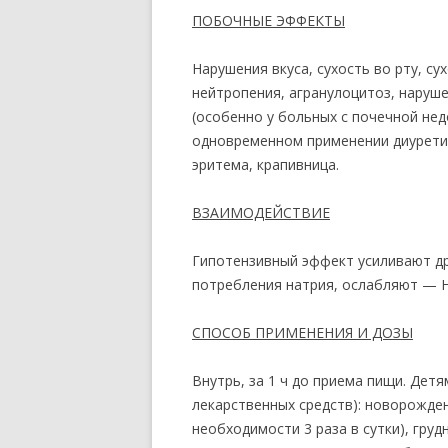
ПОБОЧНЫЕ ЭФФЕКТЫ
Нарушения вкуса, сухость во рту, су
нейтропения, агранулоцитоз, наруш
(особенно у больных с почечной не
одновременном применении диуретик
эритема, крапивница.
ВЗАИМОДЕЙСТВИЕ
Гипотензивный эффект усиливают др
потребления натрия, ослабляют — Н
СПОСОБ ПРИМЕНЕНИЯ И ДОЗЫ
Внутрь, за 1 ч до приема пищи. Дет
лекарственных средств): новорожденн
необходимости 3 раза в сутки), груд