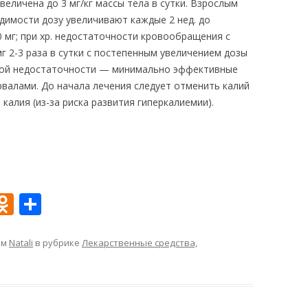
величена до 3 мг/кг массы тела в сутки. Взрослым
ходимости дозу увеличивают каждые 2 нед. до
0 мг; при хр. недостаточности кровообращения с
г 2-3 раза в сутки с постепенным увеличением дозы
ечной недостаточности — минимально эффективные
рвалами. До начала лечения следует отменить калий
калия (из-за риска развития гиперкалиемии).
O
О
d
т
n
п
ом
Natali
в рубрике
Лекарственные средства,
o
р
kl
а