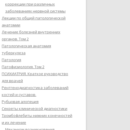
коррекции при различных
заболеваниях нервной системы
Лекции по общей патологической
анатомии
Лечение болезней внутренних
органов. Том 2
Патологическая анатомия
туберкулеза
Патология
Патофизиология. Том 2
ПСИХИАТРИЯ. Краткое руководство
для врачей
Рентгенодиагностика заболеваний
костей и суставов.
Рубцовая алопеция
Секреты клинической диагностики
Тромбофлебиты нижних конечностей
и их лечение
Механизм возникновения