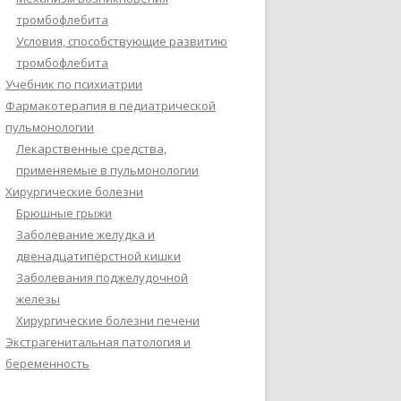
тромбофлебита
Условия, способствующие развитию
тромбофлебита
Учебник по психиатрии
Фармакотерапия в педиатрической
пульмонологии
Лекарственные средства,
применяемые в пульмонологии
Хирургические болезни
Брюшные грыжи
Заболевание желудка и
двенадцатипёрстной кишки
Заболевания поджелудочной
железы
Хирургические болезни печени
Экстрагенитальная патология и
беременность