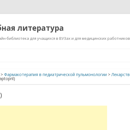
ная литература
йн-библиотека для учащихся в ВУЗах и для медицинских работников
Перейти
к
содержимому
>
Фармакотерапия в педиатрической пульмонологии
>
Лекарств
topril)
)