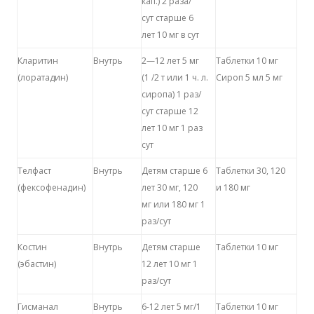
кап.) 2 раза/
сут старше 6
лет 10 мг в сут
Кларитин
Внутрь
2—12 лет 5 мг
Таблетки 10 мг
(лоратадин)
(1 /2 т или 1 ч. л.
Сироп 5 мл 5 мг
сиропа) 1 раз/
сут старше 12
лет 10 мг 1 раз
сут
Телфаст
Внутрь
Детям старше 6
Таблетки 30, 120
(фексофенадин)
лет 30 мг, 120
и 180 мг
мг или 180 мг 1
раз/сут
Костин
Внутрь
Детям старше
Таблетки 10 мг
(эбастин)
12 лет 10 мг 1
раз/сут
Гисманал
Внутрь
6-12 лет 5 мг/1
Таблетки 10 мг