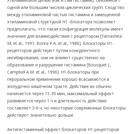
этиламиновой цепью (как и сам гистамин), связанной с
одной или большим числом циклических групп. Сходство
между этиламиновой частью гистамина и замещенной
этиламиновой структурой Н1 -блокатора позволяет
предполагать, что такая конфигурация молекулы имеет
значение для взаимодействия с рецептором [Yamashita
М. et al., 1991; Borea Р.А. et al., 1986]. Блокаторы Н1-
рецепторов действуют путем конкурентного
ингибирования, они не влияют существенно на
образование и разрушение гистамина [Bousquet J.,
Campbell A.M. et al., 1996]. Н1-блокаторы при
пероральном применении хорошо всасываются в
желудочно-кишечном тракте. Действие их обычно
начинается через 15-30 мин, максимальный эффект
развивается через 1 ч и длительность действия
составляет 3-6 ч, но некоторые современные блокаторы
действуют значительно дольше.
Антигистаминный эффект блокаторов Н1-рецепторов