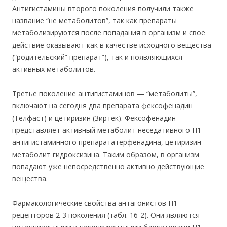
Антигистамины второго поколения получили также
название “не метаболитов”, так как препараты
метаболизируются после попадания в организм и свое
действие оказывают как в качестве исходного вещества
(“родительский” препарат”), так и появляющихся
активных метаболитов.
Третье поколение антигистаминов — “метаболиты”,
включают на сегодня два препарата фексофенадин
(Телфаст) и цетиризин (Зиртек). Фексофенадин
представляет активный метаболит неседативного Н1-
антигистаминного препарататерфенадина, цетиризин —
метаболит гидроксизина. Таким образом, в организм
попадают уже непосредственно активно действующие
вещества.
Фармакологические свойства антагонистов Н1-
рецепторов 2-3 поколения (табл. 16-2). Они являются