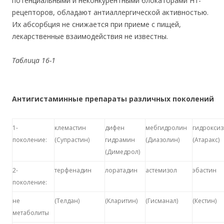
потенциальными и неконкурентными блокаторами Н1-
рецепторов, обладают антиаллергической активностью.
Их абсорбция не снижается при приеме с пищей,
лекарственные взаимодействия не известны.
Таблица 16-1
Антигистаминные препараты различных поколений
1-
клемастин
дифен
мебгидролин
гидрокси
поколение:
(Супрастин)
гидрамин
(Диазолин)
(Атаракс)
(Димедрол)
2-
терфенадин
лоратадин
астемизол
эбастин
поколение:
не
(Телдан)
(Кларитин)
(Гисманал)
(Кестин)
метаболиты