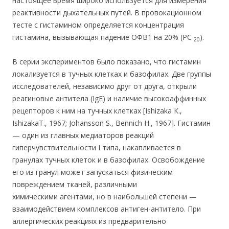
настоящее время широко используется для измерения
реактивности дыхательных путей. В провокационном
тесте с гистамином определяется концентрация
гистамина, вызывающая падение ОФВ1 на 20% (PC
).
20
В серии экспериментов было показано, что гистамин
локализуется в тучных клетках и базофилах. Две группы
исследователей, независимо друг от друга, открыли
реагиновые антитела (IgE) и наличие высокоаффинных
рецепторов к ним на тучных клетках [Ishizaka К.,
IshizakaT., 1967; Johansson S., Bennich H., 1967]. Гистамин
— один из главных медиаторов реакций
гиперчувствительности I типа, накапливается в
гранулах тучных клеток и в базофилах. Освобождение
его из гранул может запускаться физическим
повреждением тканей, различными
химическими агентами, но в наибольшей степени —
взаимодействием комплексов антиген-антитело. При
аллергических реакциях из предварительно