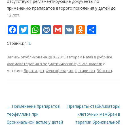
отсутствуют регламентирующие документы по
применению препаратов второго поколения у детей до
12 лет.
F
T
W
M
G
V
O
О
ac
w
h
ai
m
K
d
т
Страниц:
1
2
e
itt
at
l.
ai
n
п
b
er
s
R
l
o
р
Запись опубликована
28.05.2015
автором
Natali
в рубрике
o
A
u
kl
а
Фармакотерапия в педиатрической пульмонологии
с
метками
Лоратадин
,
Фексофенадин
,
Цетиризин
,
Эбастин
.
o
p
as
в
k
p
s
и
ni
т
ki
ь
Навигация
←
Применение препаратов
Препараты-стабилизаторы
по
теофиллина при
клеточных мембран в
записям
бронхиальной астме у детей
терапии бронхиальной