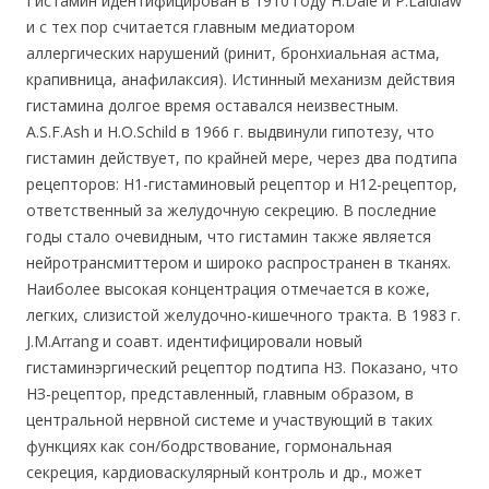
Гистамин идентифицирован в 1910 году H.Dale и P.Laidlaw
и с тех пор считается главным медиатором
аллергических нарушений (ринит, бронхиальная астма,
крапивница, анафилаксия). Истинный механизм действия
гистамина долгое время оставался неизвестным.
A.S.F.Ash и H.O.Schild в 1966 г. выдвинули гипотезу, что
гистамин действует, по крайней мере, через два подтипа
рецепторов: Н1-гистаминовый рецептор и Н12-рецептор,
ответственный за желудочную секрецию. В последние
годы стало очевидным, что гистамин также является
нейротрансмиттером и широко распространен в тканях.
Наиболее высокая концентрация отмечается в коже,
легких, слизистой желудочно-кишечного тракта. В 1983 г.
J.M.Arrang и соавт. идентифицировали новый
гистаминэргический рецептор подтипа НЗ. Показано, что
НЗ-рецептор, представленный, главным образом, в
центральной нервной системе и участвующий в таких
функциях как сон/бодрствование, гормональная
секреция, кардиоваскулярный контроль и др., может