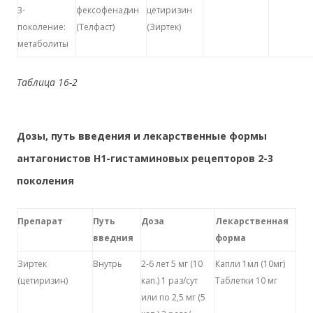
3-
фексофенадин
цетиризин
поколение:
(Телфаст)
(Зиртек)
метаболиты
Таблица 16-2
Дозы, путь введения и лекарственные формы
антагонистов Н1-гистаминовых рецепторов 2-3
поколения
Препарат
Путь
Доза
Лекарственная
введния
форма
Зиртек
Внутрь
2-6 лет 5 мг (10
Капли 1мл (10мг)
(цетиризин)
кап.) 1 раз/сут
Таблетки 10 мг
или по 2,5 мг (5