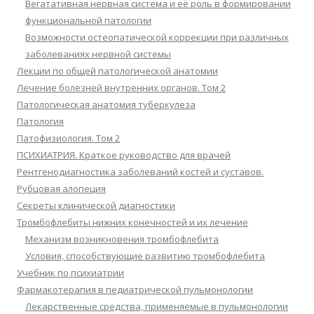
Вегатативная нервная система и её роль в формировании
функциональной патологии
Возможности остеопатической коррекции при различных
заболеваниях нервной системы
Лекции по общей патологической анатомии
Лечение болезней внутренних органов. Том 2
Патологическая анатомия туберкулеза
Патология
Патофизиология. Том 2
ПСИХИАТРИЯ. Краткое руководство для врачей
Рентгенодиагностика заболеваний костей и суставов.
Рубцовая алопеция
Секреты клинической диагностики
Тромбофлебиты нижних конечностей и их лечение
Механизм возникновения тромбофлебита
Условия, способствующие развитию тромбофлебита
Учебник по психиатрии
Фармакотерапия в педиатрической пульмонологии
Лекарственные средства, применяемые в пульмонологии