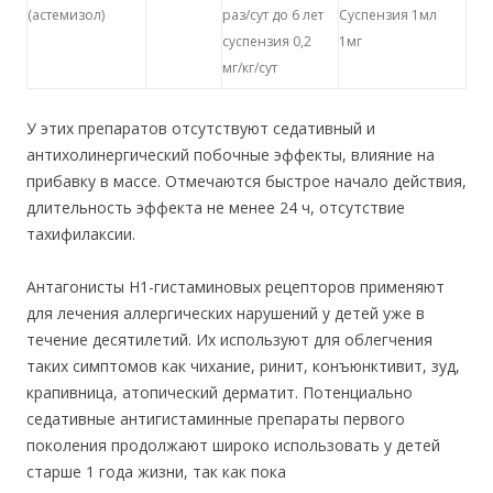
(астемизол)
раз/сут до 6 лет
Суспензия 1мл
суспензия 0,2
1мг
мг/кг/сут
У этих препаратов отсутствуют седативный и
антихолинергический побочные эффекты, влияние на
прибавку в массе. Отмечаются быстрое начало действия,
длительность эффекта не менее 24 ч, отсутствие
тахифилаксии.
Антагонисты Н1-гистаминовых рецепторов применяют
для лечения аллергических нарушений у детей уже в
течение десятилетий. Их используют для облегчения
таких симптомов как чихание, ринит, конъюнктивит, зуд,
крапивница, атопический дерматит. Потенциально
седативные антигистаминные препараты первого
поколения продолжают широко использовать у детей
старше 1 года жизни, так как пока