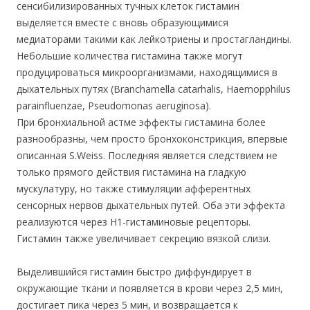
сенсибилизированных тучных клеток гистамин
выделяется вместе с вновь образующимися
медиаторами такими как лейкотриены и простагландины.
Небольшие количества гистамина также могут
продуцироваться микроорганизмами, находящимися в
дыхательных путях (Branchamella catarhalis, Haemopphilus
parainfluenzae, Pseudomonas aeruginosa).
При бронхиальной астме эффекты гистамина более
разнообразны, чем просто бронхоконстрикция, впервые
описанная S.Weiss. Последняя является следствием не
только прямого действия гистамина на гладкую
мускулатуру, но также стимуляции афферентных
сенсорных нервов дыхательных путей. Оба эти эффекта
реализуются через Н1-гистаминовые рецепторы.
Гистамин также увеличивает секрецию вязкой слизи.
Выделившийся гистамин быстро диффундирует в
окружающие ткани и появляется в крови через 2,5 мин,
достигает пика через 5 мин, и возвращается к