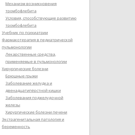
Механизм возникновения
тромбофлебита
Условия, способствующие развитию
тромбофлебита
Учебник по психиатрии
Фармакотерапия в педиатрической
пульмонологии
Лекарственные средства,
применяемые в пульмонологии
Хирургические болезни
Брюшные грыжи
Заболевание желудка и
двенадцатипёрстной кишки
Заболевания поджелудочной
железы
Хирургические болезни печени
Экстрагенитальная патология и
беременность