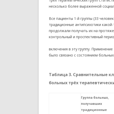
трех терапевтических групп статист
несколько более выраженной социал
Все пациенты 1-й группы (33 челове
традиционные антипсихотики какой-т
продолжали получать их на протяже
контрольный и проспективный перио
включения в эту группу. Применение
было связано с состоянием больных
Таблица 3. Сравнительные к
больных трёх терапевтически
Группа больных,
получавших
традиционные