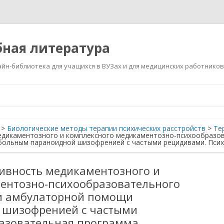
ная литература
йн-библиотека для учащихся в ВУЗах и для медицинских работников
Перейти
к
содержимому
>
Биологические методы терапии психических расстройств
>
Те
дикаментозного и комплексного медикаментозно-психообразов
больным параноидной шизофренией с частыми рецидивами. Пси
ивность медикаментозного и
ентозно-психообразовательного
и амбулаторной помощи
 шизофренией с частыми
азовательная программа