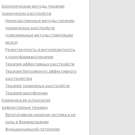
Биологические методы терапии
психических расстройств
Нелекарственные методы терапии
психических расстройств
(современные методы стимуляции
мозга)
Резистентность и интолерантность
к психофармакотерапии
Терапия аффективных расстройств
Терапия биполярного аффективного
расстройства
Терапия тревожных расстройств
Терапия шизофрении
Клиническая остеопатия
рефлекторные техники
Вегатативная нервная система и её
роль в формировании
функциональной патологии