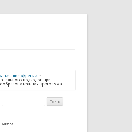
рапия шизофрении
>
ательного подходов при
хообразовательная программа
Найти:
МЕНЮ