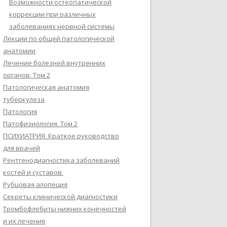
Возможности остеопатической
коррекции при различных
заболеваниях нервной системы
Лекции по общей патологической
анатомии
Лечение болезней внутренних
органов. Том 2
Патологическая анатомия
туберкулеза
Патология
Патофизиология. Том 2
ПСИХИАТРИЯ. Краткое руководство
для врачей
Рентгенодиагностика заболеваний
костей и суставов.
Рубцовая алопеция
Секреты клинической диагностики
Тромбофлебиты нижних конечностей
и их лечение