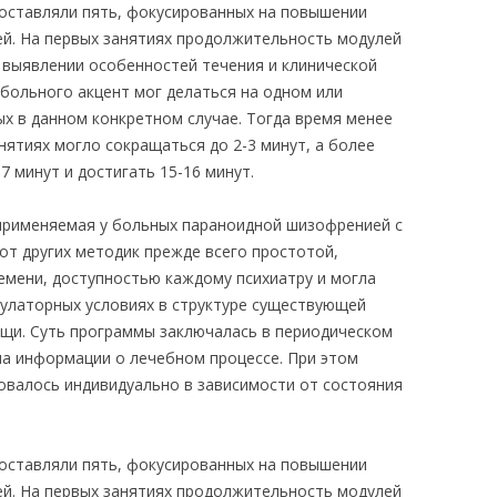
оставляли пять, фокусированных на повышении
й. На первых занятиях продолжительность модулей
и выявлении особенностей течения и клинической
 больного акцент мог делаться на одном или
ых в данном конкретном случае. Тогда время менее
ятиях могло сокращаться до 2-3 минут, а более
7 минут и достигать 15-16 минут.
применяемая у больных параноидной шизофренией с
от других методик прежде всего простотой,
мени, доступностью каждому психиатру и могла
улаторных условиях в структуре существующей
щи. Суть программы заключалась в периодическом
а информации о лечебном процессе. При этом
валось индивидуально в зависимости от состояния
оставляли пять, фокусированных на повышении
й. На первых занятиях продолжительность модулей