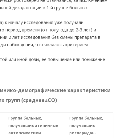
ически достоверно не отличались, за исключением
ьной дезадаптации в 1-й группе больных.
ка) к началу исследования уже получали
о период времени (от полугода до 2-3 лет) и
нии 2 лет исследования без смены препарата в
ды наблюдения, что являлось критерием
 той или иной дозы, ее повышение или понижение
.
линико-демографические характеристики
х групп (среднее±СО)
Группа больных,
Группа больных,
получавших атипичные
получавших
антипсихотики
рисперидон-