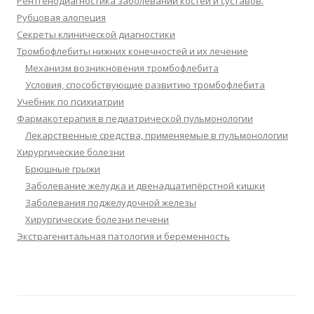
Рентгенодиагностика заболеваний костей и суставов.
Рубцовая алопеция
Секреты клинической диагностики
Тромбофлебиты нижних конечностей и их лечение
Механизм возникновения тромбофлебита
Условия, способствующие развитию тромбофлебита
Учебник по психиатрии
Фармакотерапия в педиатрической пульмонологии
Лекарственные средства, применяемые в пульмонологии
Хирургические болезни
Брюшные грыжи
Заболевание желудка и двенадцатипёрстной кишки
Заболевания поджелудочной железы
Хирургические болезни печени
Экстрагенитальная патология и беременность