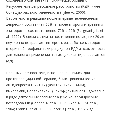
сохранного контингента психических больных.
Рекуррентное депрессивное расстройство (РДР) имеет
большую распространенность (Tylee А., 2000).
Вероятность рецидива после впервые перенесенной
депрессии составляет 60%, а после второго и третьего
эпизодов — соответственно 70% и 90% (Sergeant J. К. et
al., 1990). В связи с этим на протяжении последних 20 лет
неуклонно возрастает интерес к разработке методов
вторичной профилактики рецидивов РДР и возможности
длительного применения в этих целях антидепрессантов
(АД).
Первыми препаратами, использовавшимися для
противорецидивной терапии, были трициклические
антидепрессанты (ТЦА) (амитриптилин (АМИ),
имипрамин, нортриптилин). Их эффективность доказана
в ряде длительных слепых плацебо-контролируемых
исследований (Coppen A. et al., 1978; Glen А. I. М. et al.,.
1984; Frank E. et al., 1990; Kupfer D.J. et al., 1992 и др.).