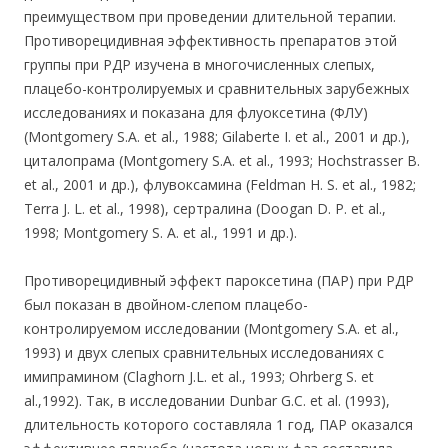
преимуществом при проведении длительной терапии.
Противорецидивная эффективность препаратов этой
группы при РДР изучена в многочисленных слепых,
плацебо-контролируемых и сравнительных зарубежных
исследованиях и показана для флуоксетина (ФЛУ)
(Montgomery S.A. et al., 1988; Gilaberte I. et al., 2001 и др.),
циталопрама (Montgomery S.A. et al., 1993; Hochstrasser B.
et al., 2001 и др.), флувоксамина (Feldman H. S. et al., 1982;
Terra J. L. et al., 1998), сертралина (Doogan D. P. et al.,
1998; Montgomery S. A. et al., 1991 и др.).
Противорецидивный эффект пароксетина (ПАР) при РДР
был показан в двойном-слепом плацебо-
контролируемом исследовании (Montgomery S.A. et al.,
1993) и двух слепых сравнительных исследованиях с
имипрамином (Claghorn J.L. et al., 1993; Ohrberg S. et
al.,1992). Так, в исследовании Dunbar G.C. et al. (1993),
длительность которого составляла 1 год, ПАР оказался