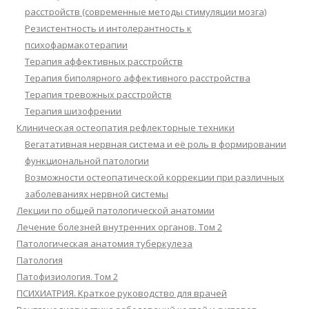
расстройств (современные методы стимуляции мозга)
Резистентность и интолерантность к
психофармакотерапии
Терапия аффективных расстройств
Терапия биполярного аффективного расстройства
Терапия тревожных расстройств
Терапия шизофрении
Клиническая остеопатия рефлекторные техники
Вегатативная нервная система и её роль в формировании
функциональной патологии
Возможности остеопатической коррекции при различных
заболеваниях нервной системы
Лекции по общей патологической анатомии
Лечение болезней внутренних органов. Том 2
Патологическая анатомия туберкулеза
Патология
Патофизиология. Том 2
ПСИХИАТРИЯ. Краткое руководство для врачей