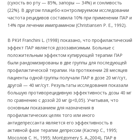
(сухость во рту — 85%, запоры — 34%) и сонливость
(22%). В другом плацебо-контролируемом исследовании
частота рецидивов составила 10% при применении ПАР и
14% при лечении имипрамином (Christiansen Р. Е., 1992).
В РКИ Franchini L. (1998) показано, что профилактический
эффект ПАР является дозозависимым. Больные с
положительным эффектом купирующей терапии ПАР
были рандомизированы в две группы для последующей
профилактической терапии. На протяжении 28 месяцев
пациенты одной группы получали ПАР в дозе 20 мг/сут,
другой — 40 мг/сут. Результаты исследования показали
большую противорецидивную эффективность дозы 40 мг
по сравнению с дозой 20 мг (р<0,05). Учитывая, что
основным показанием для назначения в
профилактических целях того или иного
антидепрессанта является его эффективность в
активной фазе терапии депрессии (Каспер С., 1995;
Мосолов С. Н., 1995; Montgomery S. А.,2004), ПАР в