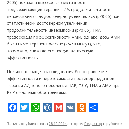
2005) показана высокая эффективность
поддерживающей терапии ТИА: продолжительность
депрессивных фаз достоверно уменьшалась (р<0,05) при
статистически достоверном увеличении
продолжительности интермиссий (р<0,05). ТИА
превосходил по эффективности АМИ, однако, дозы АМИ
были ниже терапевтических (25-50 мг/сут), что,
возможно, снижало его профилактическую
эффективность.
Целью настоящего исследования было сравнение
эффективности и переносимости противорецидивной
терапии АД нового поколения ПАР, ФЛУ, ТИА и АМИ при
РДР с частыми обострениями.
F
T
W
M
G
V
O
О
ac
w
h
ai
m
K
d
т
e
itt
at
l.
ai
n
п
Запись опубликована
28.12.2014
автором
Редактор
в рубрике