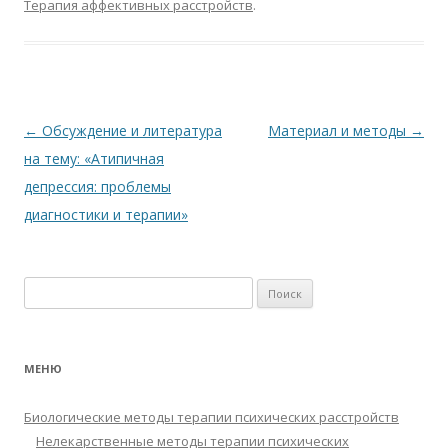
Терапия аффективных расстройств
.
b
er
s
R
l
o
р
o
A
u
kl
а
o
p
as
в
k
p
s
и
Навигация
←
Обсуждение и литература
Материал и методы
→
ni
т
по
на тему: «Атипичная
ki
ь
записям
депрессия: проблемы
диагностики и терапии»
Найти:
МЕНЮ
Биологические методы терапии психических расстройств
Нелекарственные методы терапии психических