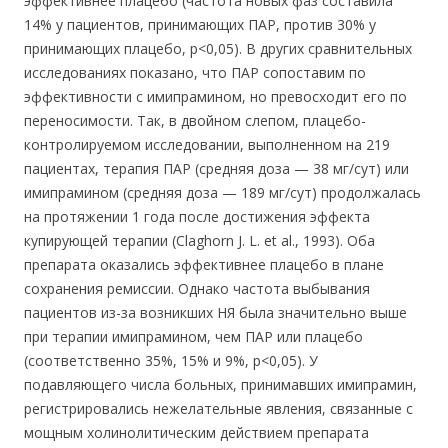
эффективнее плацебо (частота новых фаз составила
14% у пациентов, принимающих ПАР, против 30% у
принимающих плацебо, р<0,05). В других сравнительных
исследованиях показано, что ПАР сопоставим по
эффективности с имипрамином, но превосходит его по
переносимости. Так, в двойном слепом, плацебо-
контролируемом исследовании, выполненном на 219
пациентах, терапия ПАР (средняя доза — 38 мг/сут) или
имипрамином (средняя доза — 189 мг/сут) продолжалась
на протяжении 1 года после достижения эффекта
купирующей терапии (Claghorn J. L. et al., 1993). Оба
препарата оказались эффективнее плацебо в плане
сохранения ремиссии. Однако частота выбывания
пациентов из-за возникших НЯ была значительно выше
при терапии имипрамином, чем ПАР или плацебо
(соответственно 35%, 15% и 9%, р<0,05). У
подавляющего числа больных, принимавших имипрамин,
регистрировались нежелательные явления, связанные с
мощным холинолитическим действием препарата