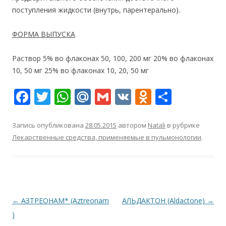
поступления жидкости (внутрь, парентерально).
ФОРМА ВЫПУСКА
Раствор 5% во флаконах 50, 100, 200 мг 20% во флаконах
10, 50 мг 25% во флаконах 10, 20, 50 мг
F
T
W
M
G
V
O
О
ac
w
h
ai
m
K
d
т
e
itt
at
l.
ai
n
п
Запись опубликована
28.05.2015
автором
Natali
в рубрике
Лекарственные средства, применяемые в пульмонологии
.
b
er
s
R
l
o
р
o
A
u
kl
а
o
p
as
в
k
p
s
и
Навигация
←
АЗТРЕОНАМ* (Aztreonam
АЛЬДАКТОН (Aldactone)
→
ni
т
по
)
ki
ь