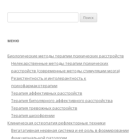
записям
Найти:
МЕНЮ
Биологические методы терапии психических расстройств
Нелекарственные методы терапии психических
расстройств (современные методы стимуляции мозга)
Резистентность и интолерантность к
психофармакотерапии
Терапия аффективных расстройств
Терапия биполярного аффективного расстройства
Терапия тревожных расстройств
Терапия шизофрении
Клиническая остеопатия рефлекторные техники
Вегатативная нервная система и её роль в формировании
функциональной патологии