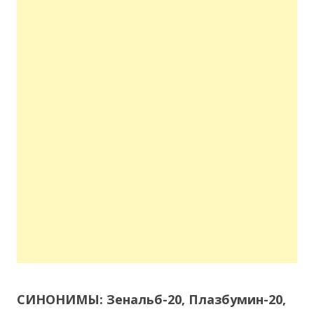
СИНОНИМЫ: Зенальб-20, Плазбумин-20,