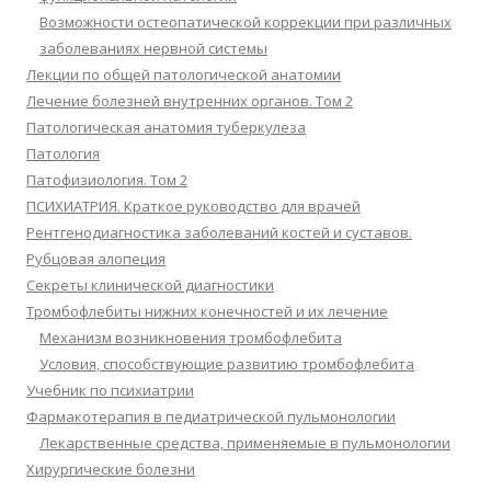
Возможности остеопатической коррекции при различных
заболеваниях нервной системы
Лекции по общей патологической анатомии
Лечение болезней внутренних органов. Том 2
Патологическая анатомия туберкулеза
Патология
Патофизиология. Том 2
ПСИХИАТРИЯ. Краткое руководство для врачей
Рентгенодиагностика заболеваний костей и суставов.
Рубцовая алопеция
Секреты клинической диагностики
Тромбофлебиты нижних конечностей и их лечение
Механизм возникновения тромбофлебита
Условия, способствующие развитию тромбофлебита
Учебник по психиатрии
Фармакотерапия в педиатрической пульмонологии
Лекарственные средства, применяемые в пульмонологии
Хирургические болезни