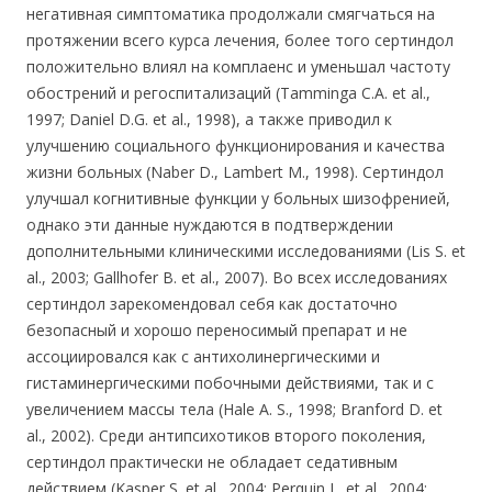
негативная симптоматика продолжали смягчаться на
протяжении всего курса лечения, более того сертиндол
положительно влиял на комплаенс и уменьшал частоту
обострений и регоспитализаций (Tamminga С.А. et al.,
1997; Daniel D.G. et al., 1998), а также приводил к
улучшению социального функционирования и качества
жизни больных (Naber D., Lambert М., 1998). Сертиндол
улучшал когнитивные функции у больных шизофренией,
однако эти данные нуждаются в подтверждении
дополнительными клиническими исследованиями (Lis S. et
al., 2003; Gallhofer В. et al., 2007). Во всех исследованиях
сертиндол зарекомендовал себя как достаточно
безопасный и хорошо переносимый препарат и не
ассоциировался как с антихолинергическими и
гистаминергическими побочными действиями, так и с
увеличением массы тела (Hale A. S., 1998; Branford D. et
al., 2002). Среди антипсихотиков второго поколения,
сертиндол практически не обладает седативным
действием (Kasper S. et al., 2004; Perquin L. et al., 2004;