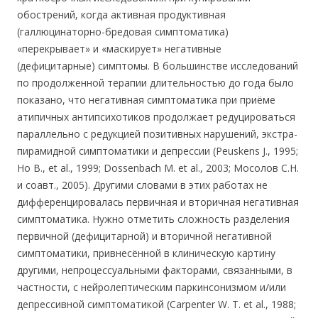
обострений, когда активная продуктивная
(галлюцинаторно-бредовая симптоматика)
«перекрывает» и «маскирует» негативные
(дефицитарные) симптомы. В большинстве исследований
по продолженной терапии длительностью до года было
показано, что негативная симптоматика при приёме
атипичных антипсихотиков продолжает редуцироваться
параллельно с редукцией позитивных нарушений, экстра-
пирамидной симптоматики и депрессии (Peuskens J., 1995;
Но В., et al., 1999; Dossenbach М. et al., 2003; Мосолов C.H.
и соавт., 2005). Другими словами в этих работах не
дифференцировалась первичная и вторичная негативная
симптоматика. Нужно отметить сложность разделения
первичной (дефицитарной) и вторичной негативной
симптоматики, привнесённой в клиническую картину
другими, непроцессуальными факторами, связанными, в
частности, с нейролептическим паркинсонизмом и/или
депрессивной симптоматикой (Carpenter W. Т. et al., 1988;