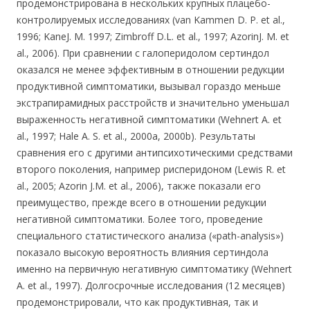
продемонстрирована в нескольких крупных плацебо-
контролируемых исследованиях (van Kammen D. Р. et al.,
1996; KaneJ. M. 1997; Zimbroff D.L. et al., 1997; AzorinJ. M. et
al., 2006). При сравнении с галоперидолом сертиндол
оказался не менее эффективным в отношении редукции
продуктивной симптоматики, вызывал гораздо меньше
экстрапирамидных расстройств и значительно уменьшал
выраженность негативной симптоматики (Wehnert A. et
al., 1997; Hale A. S. et al., 2000a, 2000b). Результаты
сравнения его с другими антипсихотическими средствами
второго поколения, например рисперидоном (Lewis R. et
al., 2005; Azorin J.M. et al., 2006), также показали его
преимущество, прежде всего в отношении редукции
негативной симптоматики. Более того, проведение
специального статистического анализа («path-analysis»)
показало высокую вероятность влияния сертиндола
именно на первичную негативную симптоматику (Wehnert
A. et al., 1997). Долгосрочные исследования (12 месяцев)
продемонстрировали, что как продуктивная, так и