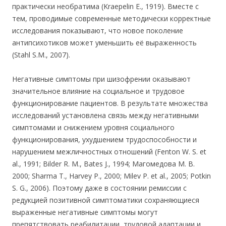
практически необратима (Kraepelin Е., 1919). Вместе с
тем, проводимые современные методически корректные
исследования показывают, что новое поколение
антипсихотиков может уменьшить её выраженность
(Stahl S.M., 2007).
Негативные симптомы при шизофрении оказывают
значительное влияние на социальное и трудовое
функционирование пациентов. В результате множества
исследований установлена связь между негативными
симптомами и снижением уровня социального
функционирования, ухудшением трудоспособности и
нарушением межличностных отношений (Fenton W. S. et
al., 1991; Bilder R. M., Bates J., 1994; Магомедова M. B.
2000; Sharma T., Harvey P., 2000; Milev P. et al., 2005; Potkin
S. G., 2006). Поэтому даже в состоянии ремиссии с
редукцией позитивной симптоматики сохраняющиеся
выраженные негативные симптомы могут
препятствовать реабилитации, трудовой адаптации и