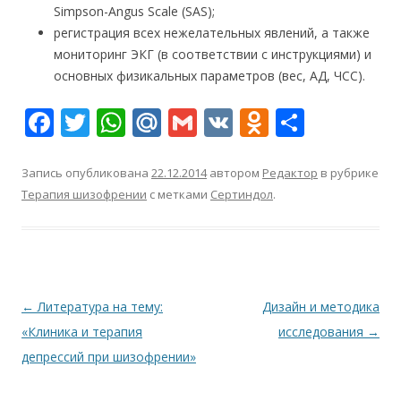
Simpson-Angus Scale (SAS);
регистрация всех нежелательных явлений, а также
мониторинг ЭКГ (в соответствии с инструкциями) и
основных физикальных параметров (вес, АД, ЧСС).
F
T
W
M
G
V
O
О
ac
w
h
ai
m
K
d
т
e
itt
at
l.
ai
n
п
Запись опубликована
22.12.2014
автором
Редактор
в рубрике
Терапия шизофрении
с метками
Сертиндол
.
b
er
s
R
l
o
р
o
A
u
kl
а
o
p
as
в
k
p
s
и
Навигация
←
Литература на тему:
Дизайн и методика
ni
т
по
«Клиника и терапия
исследования
→
ki
ь
записям
депрессий при шизофрении»