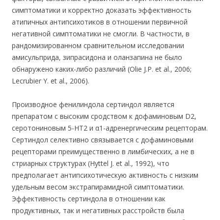
симптоматики и корректно доказать эффективность
атипичных антипсихотиков в отношении первичной
негативной симптоматики не смогли. В частности, в
рандомизированном сравнительном исследовании
амисульприда, зипрасидона и оланзапина не было
обнаружено каких-либо различий (Olie J.P. et al., 2006;
Lecrubier Y. et al., 2006).
Производное фенилиндола сертиндол является
препаратом с высоким сродством к дофаминовым D2,
серотониновым 5-НТ2 и α1-адренергическим рецепторам.
Сертиндол селективно связывается с дофаминовыми
рецепторами преимущественно в лимбических, а не в
стриарных структурах (Hyttel J. et al., 1992), что
предполагает антипсихотическую активность с низким
удельным весом экстрапирамидной симптоматики.
Эффективность сертиндола в отношении как
продуктивных, так и негативных расстройств была