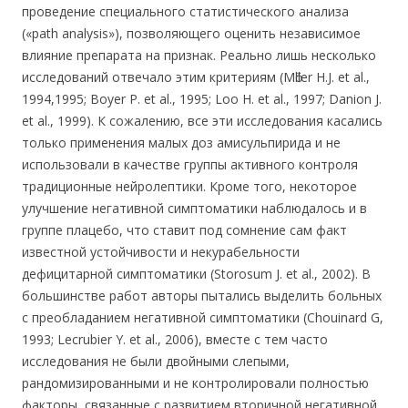
проведение специального статистического анализа
(«path analysis»), позволяющего оценить независимое
влияние препарата на признак. Реально лишь несколько
исследований отвечало этим критериям (Mӧller H.J. et al.,
1994,1995; Boyer Р. et al., 1995; Loo H. et al., 1997; Danion J.
et al., 1999). К сожалению, все эти исследования касались
только применения малых доз амисульпирида и не
использовали в качестве группы активного контроля
традиционные нейролептики. Кроме того, некоторое
улучшение негативной симптоматики наблюдалось и в
группе плацебо, что ставит под сомнение сам факт
известной устойчивости и некурабельности
дефицитарной симптоматики (Storosum J. et al., 2002). В
большинстве работ авторы пытались выделить больных
с преобладанием негативной симптоматики (Chouinard G,
1993; Lecrubier Y. et al., 2006), вместе с тем часто
исследования не были двойными слепыми,
рандомизированными и не контролировали полностью
факторы, связанные с развитием вторичной негативной