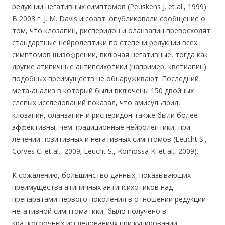
редукции негативных симптомов (Peuskens J. et al., 1999).
В 2003 г. J. М. Davis и соавт. опубликовали сообщение о
том, что клозапин, рисперидон и оланзапин превосходят
стандартные нейролептики по степени редукции всех
симптомов шизофрении, включая негативные, тогда как
другие атипичные антипсихотики (например, кветиапин)
подобных преимуществ не обнаруживают. Последний
мета-анализ в который были включены 150 двойных
слепых исследований показал, что амисульприд,
клозапин, оланзапин и рисперидон также были более
эффективны, чем традиционные нейролептики, при
лечении позитивных и негативных симптомов (Leucht S.,
Corves С. et al., 2009; Leucht S., Komossa K. et al., 2009).
К сожалению, большинство данных, показывающих
преимущества атипичных антипсихотиков над
препаратами первого поколения в отношении редукции
негативной симптоматики, было получено в
краткосрочных исследованиях при купировании