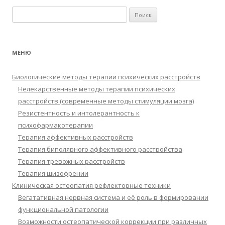
Найти:
МЕНЮ
Биологические методы терапии психических расстройств
Нелекарственные методы терапии психических
расстройств (современные методы стимуляции мозга)
Резистентность и интолерантность к
психофармакотерапии
Терапия аффективных расстройств
Терапия биполярного аффективного расстройства
Терапия тревожных расстройств
Терапия шизофрении
Клиническая остеопатия рефлекторные техники
Вегатативная нервная система и её роль в формировании
функциональной патологии
Возможности остеопатической коррекции при различных